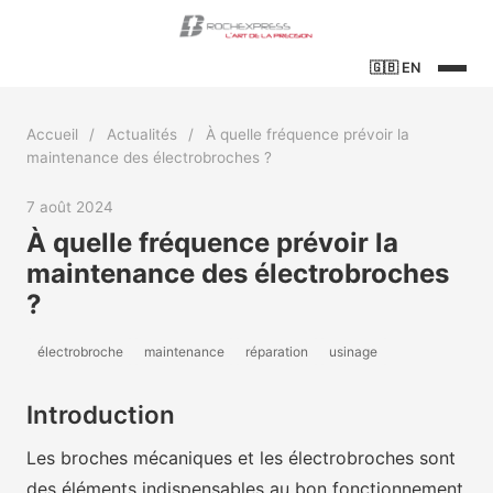
🇬🇧
EN
Accueil
/
Actualités
/
À quelle fréquence prévoir la
maintenance des électrobroches ?
7 août 2024
À quelle fréquence prévoir la
maintenance des électrobroches
?
électrobroche
maintenance
réparation
usinage
Introduction
Les broches mécaniques et les électrobroches sont
des éléments indispensables au bon fonctionnement