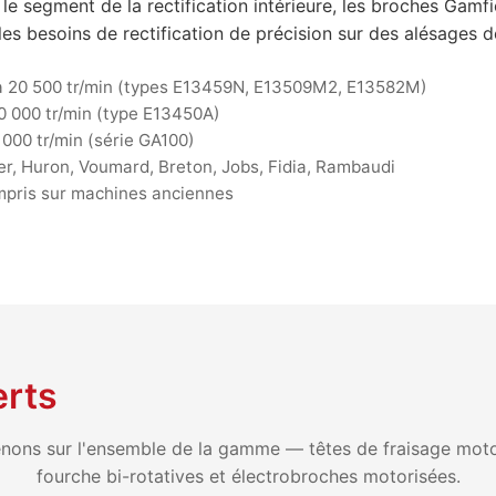
 le segment de la rectification intérieure, les broches Gam
es besoins de rectification de précision sur des alésages 
 à 20 500 tr/min (types E13459N, E13509M2, E13582M)
0 000 tr/min (type E13450A)
6 000 tr/min (série GA100)
r, Huron, Voumard, Breton, Jobs, Fidia, Rambaudi
mpris sur machines anciennes
erts
nons sur l'ensemble de la gamme — têtes de fraisage moto
fourche bi-rotatives et électrobroches motorisées.