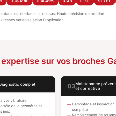
63
HSK-A100
HSK-A125
BT40
BT50
SK / BT
 dans les interfaces ci-dessus. Haute précision de rotation
 vitesses variables selon l'application
 expertise sur vos broches G
Maintenance prévent
Diagnostic complet
03
et corrective
alyse vibratoire
Démontage et inspection
ntrôle de la géométrie et
complète
s jeux
Remplacement de roulem