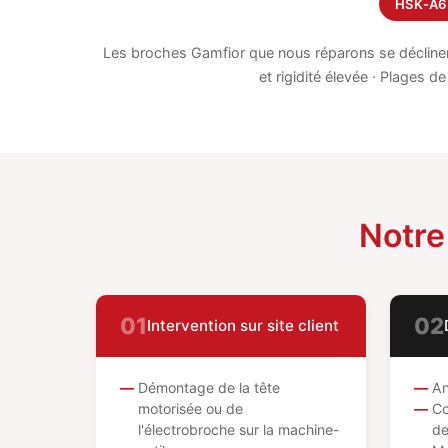
HSK-A
Les broches Gamfior que nous réparons se déclinent
et rigidité élevée · Plages de
Notre
01
02
Intervention sur site client
Démontage de la tête
An
motorisée ou de
Co
l'électrobroche sur la machine-
de