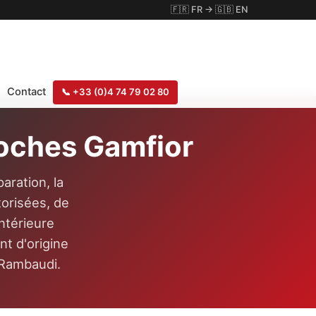
🇫🇷
FR
→
🇬🇧
EN
Contact
📞
+33 (0)4 74 79 02 80
roches Gamfior
aration, la
orisées, de
ntérieure
t d'origine
 Rambaudi.