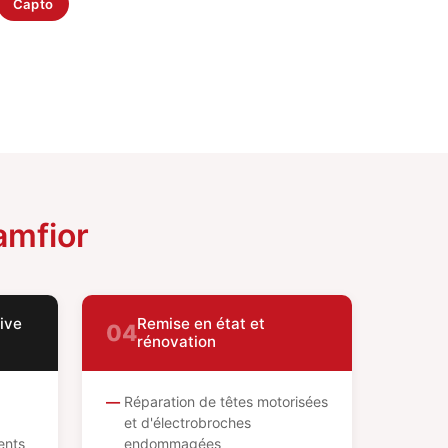
Capto
amfior
ive
Remise en état et
04
rénovation
Réparation de têtes motorisées
et d'électrobroches
ents
endommagées