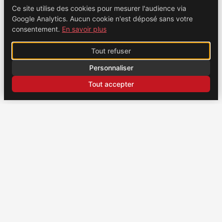
Ce site utilise des cookies pour mesurer l'audience via
Google Analytics. Aucun cookie n'est déposé sans votre
consentement.
En savoir plus
Tout refuser
Personnaliser
Tout accepter
CONTACT
Brochexpress France
915 route de Vienne, 38270 Beaurepaire, France
+33 (0)4 74 79 02 80
Brochexpress Suisse
+33 (0)4 74 79 02 80