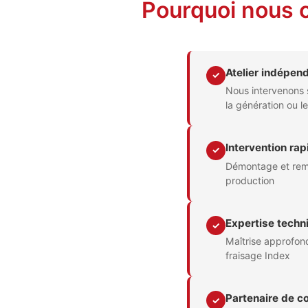
Pourquoi nous c
Atelier indépen
✓
Nous intervenons 
la génération ou 
Intervention rap
✓
Démontage et remo
production
Expertise techn
✓
Maîtrise approfon
fraisage Index
Partenaire de co
✓