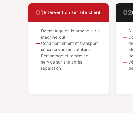
01
02
Intervention sur site client
Démontage de la broche sur la
An
machine-outil
Co
Conditionnement et transport
de
sécurisé vers nos ateliers
Me
Remontage et remise en
de
service sur site après
Vé
réparation
de