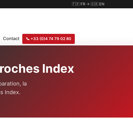
🇫🇷
FR
→
🇬🇧
EN
Contact
📞
+33 (0)4 74 79 02 80
broches Index
aration, la
s Index.