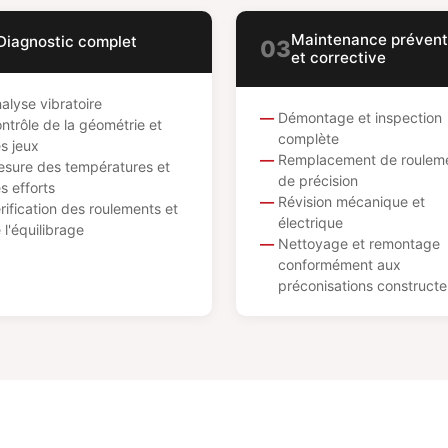
Maintenance prévent
Diagnostic complet
03
et corrective
alyse vibratoire
Démontage et inspection
ntrôle de la géométrie et
complète
s jeux
Remplacement de roulem
sure des températures et
de précision
s efforts
Révision mécanique et
rification des roulements et
électrique
 l'équilibrage
Nettoyage et remontage
conformément aux
préconisations constructe